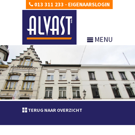
013 311 233
-
EIGENAARSLOGIN
MENU
TERUG NAAR OVERZICHT