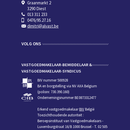
Graanmarkt 2
3290 Diest
013 311 233
0476/95.27.16
dimitri@alvast.be
VOLG ONS
VASTGOEDMAKELAAR-BEMIDDELAAR &
VASTGOEDMAKELAAR-SYNDICUS
BIV nummer 500928
BA en borgstelling via NV AXA Belgium
(polisnr. 730.390.160)
Ondernemingsnummer BE0873312477
Erkend vastgoedmakelaar
BIV
België
Toezichthoudende autoriteit :
Beroepsinstituut van Vastgoedmakelaars -
Luxemburgstraat 16/B 1000 Brussel - T. 02 505