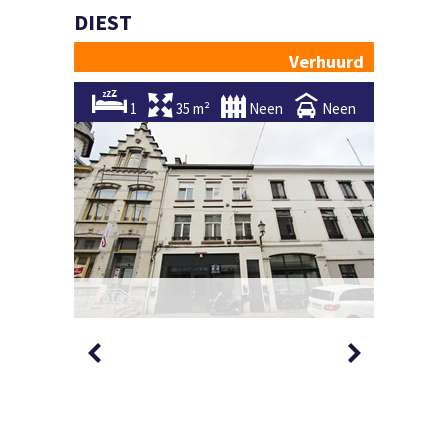
DIEST
Verhuurd
1
35 m²
Neen
Neen
Foto 1/6
Foto 2/6