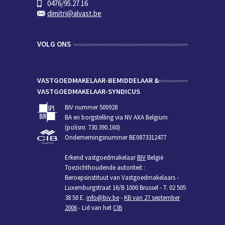
0476/95.27.16
dimitri@alvast.be
VOLG ONS
VASTGOEDMAKELAAR-BEMIDDELAAR &
VASTGOEDMAKELAAR-SYNDICUS
BIV nummer 500928
BA en borgstelling via NV AXA Belgium
(polisnr. 730.390.160)
Ondernemingsnummer BE0873312477
Erkend vastgoedmakelaar
BIV
België
Toezichthoudende autoriteit :
Beroepsinstituut van Vastgoedmakelaars -
Luxemburgstraat 16/B 1000 Brussel - T. 02 505
38 50 E.
info@biv.be
-
KB van 27 september
2006
- Lid van het
CIB