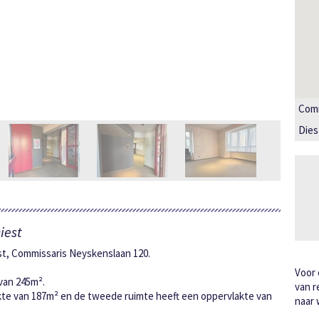
Comm
Dies
iest
est, Commissaris Neyskenslaan 120.
Voor 
van 245m².
van r
kte van 187m² en de tweede ruimte heeft een oppervlakte van
naar