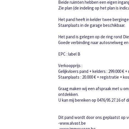
Beide ruimten hebben een eigen ingang.
Zie plan (de indeling op het plan is indic
Het pand heeft in kelder twee berginge
Staanplaats in de garage beschikbaar.
Het pand is gelegen op de ring rond Di
Goede verbinding naar autosnelweg en s
EPC : label B
Verkoopprijs :
Gelijkvloers pand + kelders : 299.000 € +
Staanplaats : 20.000 € + registratie + ko
Graag maken wij een afspraak met u om
ontdekken.
U kan mij bereiken op 0476/95.27.16 of d
Dit pand wordt door ons geplaatst op v
-www.alvast.be
-www.immoscoop.be