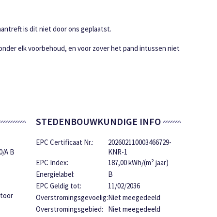
ntreft is dit niet door ons geplaatst.
 onder elk voorbehoud, en voor zover het pand intussen niet
STEDENBOUWKUNDIGE INFO
EPC Certificaat Nr.:
202602110003466729-
0/A B
KNR-1
EPC Index:
187,00 kWh/(m² jaar)
Energielabel:
B
EPC Geldig tot:
11/02/2036
toor
Overstromingsgevoelig:
Niet meegedeeld
Overstromingsgebied:
Niet meegedeeld