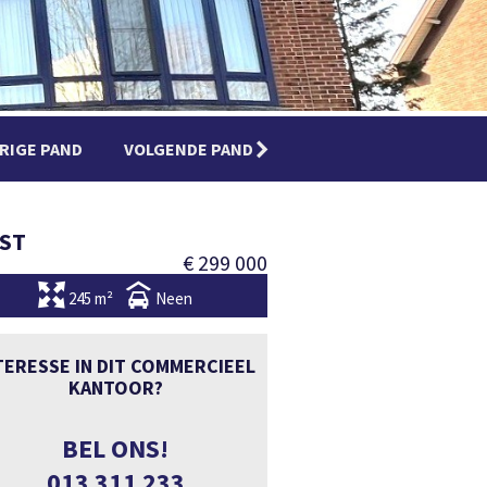
RIGE PAND
VOLGENDE PAND
EST
€ 299 000
245 m²
Neen
TERESSE IN DIT COMMERCIEEL
KANTOOR?
BEL ONS!
013 311 233