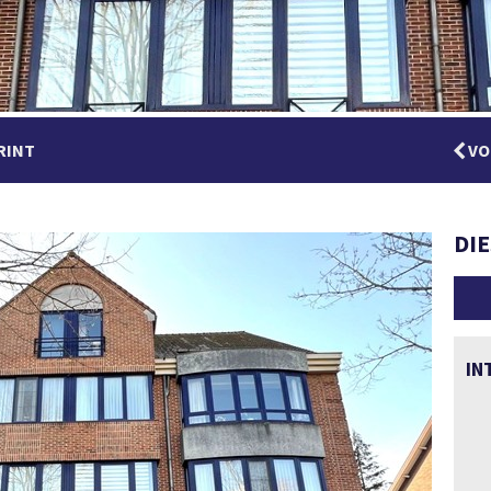
RINT
VO
DI
IN