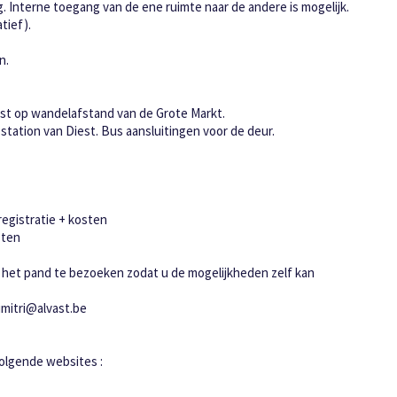
 Interne toegang van de ene ruimte naar de andere is mogelijk.
atief).
n.
est op wandelafstand van de Grote Markt.
tation van Diest. Bus aansluitingen voor de deur.
 registratie + kosten
sten
 het pand te bezoeken zodat u de mogelijkheden zelf kan
imitri@alvast.be
olgende websites :