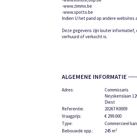
-www.zimmo.be
-www.spotto.be
Indien U het pand op andere websites aa
Deze gegevens zijn louter informatief,
verhuurd of verkocht is.
ALGEMENE INFORMATIE
Adres:
Commissaris
Neyskenslaan 12
Diest
Referentie:
2026TK0009
Vraagprijs:
€ 299.000
Type:
Commercieel kan
Bebouwde opp.:
245 m²