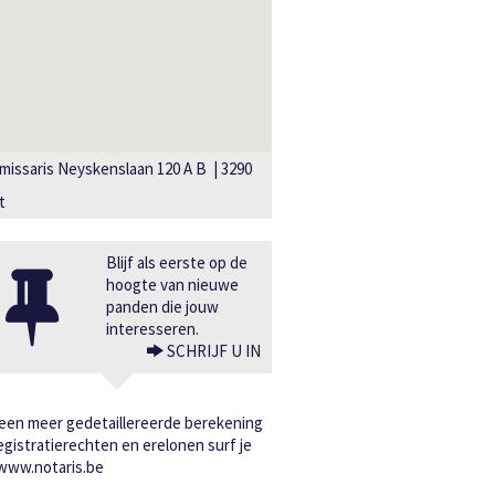
issaris Neyskenslaan 120 A B | 3290
t
Blijf als eerste op de
hoogte van nieuwe
panden die jouw
interesseren.
SCHRIJF U IN
een meer gedetaillereerde berekening
egistratierechten en erelonen surf je
www.notaris.be