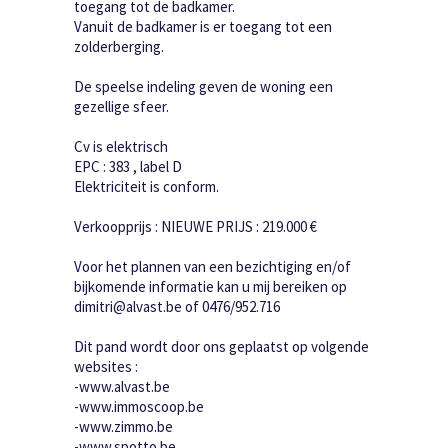
toegang tot de badkamer.
Vanuit de badkamer is er toegang tot een
zolderberging.
De speelse indeling geven de woning een
gezellige sfeer.
Cv is elektrisch
EPC : 383 , label D
Elektriciteit is conform.
Verkoopprijs : NIEUWE PRIJS : 219.000 €
Voor het plannen van een bezichtiging en/of
bijkomende informatie kan u mij bereiken op
dimitri@alvast.be of 0476/952.716
Dit pand wordt door ons geplaatst op volgende
websites :
-www.alvast.be
-www.immoscoop.be
-www.zimmo.be
-www.spotto.be