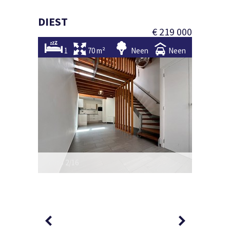
DIEST
€ 219 000
1
70 m²
Neen
Neen
Foto 2/16
Foto 3/1