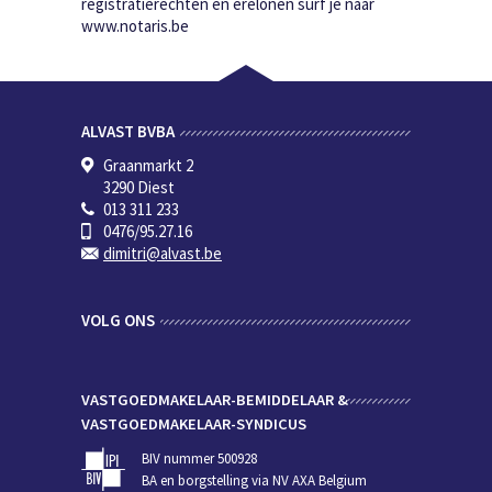
registratierechten en erelonen surf je naar
www.notaris.be
ALVAST BVBA
Graanmarkt 2
3290 Diest
013 311 233
0476/95.27.16
dimitri@alvast.be
VOLG ONS
VASTGOEDMAKELAAR-BEMIDDELAAR &
VASTGOEDMAKELAAR-SYNDICUS
BIV nummer 500928
BA en borgstelling via NV AXA Belgium