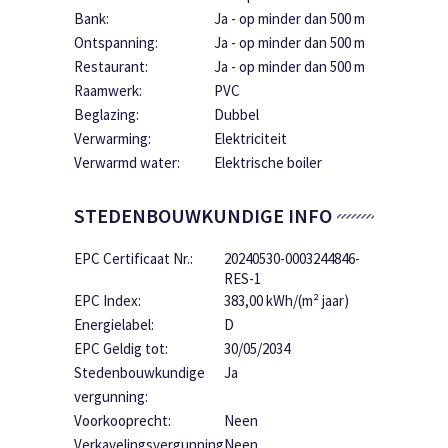
Bank:
Ja - op minder dan 500 m
Ontspanning:
Ja - op minder dan 500 m
Restaurant:
Ja - op minder dan 500 m
Raamwerk:
PVC
Beglazing:
Dubbel
Verwarming:
Elektriciteit
Verwarmd water:
Elektrische boiler
STEDENBOUWKUNDIGE INFO
EPC Certificaat Nr.:
20240530-0003244846-
RES-1
EPC Index:
383,00 kWh/(m² jaar)
Energielabel:
D
EPC Geldig tot:
30/05/2034
Stedenbouwkundige
Ja
vergunning:
Voorkooprecht:
Neen
Verkavelingsvergunning
Neen