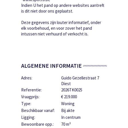
Indien U het pand op andere websites aantreft
is dit niet door ons geplaatst.
Deze gegevens zijn louter informatief, onder
elk voorbehoud, en voor zover het pand
intussen niet verhuurd of verkocht is.
ALGEMENE INFORMATIE
Adres:
Guido Gezellestraat 7
Diest
Referentie:
2026TK0025
Vraagprijs:
€ 219.000
Type:
Woning
Beschikbaar vanaf:
Bij akte
Ligging:
In centrum
Bewoonbare opp.:
70 m²