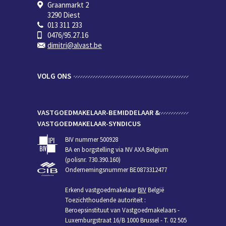
Graanmarkt 2
3290 Diest
013 311 233
0476/95.27.16
dimitri@alvast.be
VOLG ONS
VASTGOEDMAKELAAR-BEMIDDELAAR &
VASTGOEDMAKELAAR-SYNDICUS
BIV nummer 500928
BA en borgstelling via NV AXA Belgium
(polisnr. 730.390.160)
Ondernemingsnummer BE0873312477
Erkend vastgoedmakelaar
BIV
België
Toezichthoudende autoriteit :
Beroepsinstituut van Vastgoedmakelaars -
Luxemburgstraat 16/B 1000 Brussel - T. 02 505