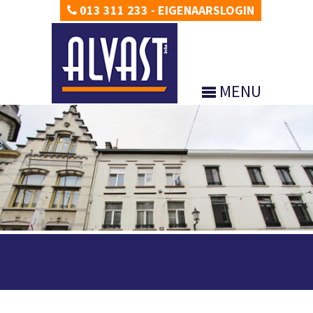
013 311 233
-
EIGENAARSLOGIN
MENU