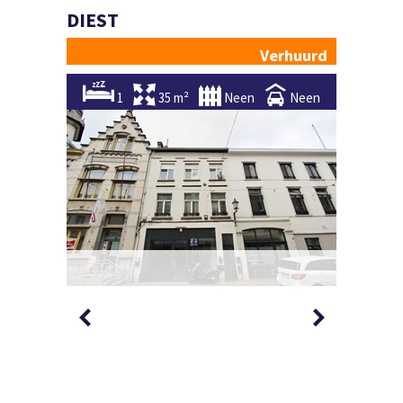
DIEST
Verhuurd
1
35 m²
Neen
Neen
Foto 1/6
Foto 2/6