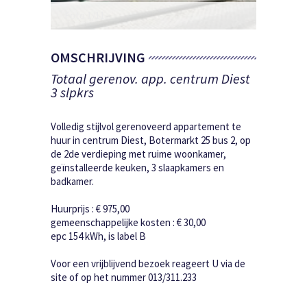
Foto 1/11
OMSCHRIJVING
Totaal gerenov. app. centrum Diest
3 slpkrs
Volledig stijlvol gerenoveerd appartement te
huur in centrum Diest, Botermarkt 25 bus 2, op
de 2de verdieping met ruime woonkamer,
geïnstalleerde keuken, 3 slaapkamers en
badkamer.
Huurprijs : € 975,00
gemeenschappelijke kosten : € 30,00
epc 154 kWh, is label B
Voor een vrijblijvend bezoek reageert U via de
site of op het nummer 013/311.233