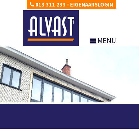
013 311 233
-
EIGENAARSLOGIN
MENU