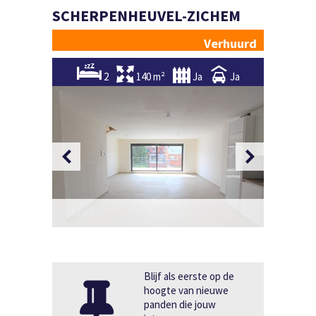
SCHERPENHEUVEL-ZICHEM
Verhuurd
2
140 m²
Ja
Ja
Foto 1/9
Foto 2/9
Blijf als eerste op de
hoogte van nieuwe
panden die jouw