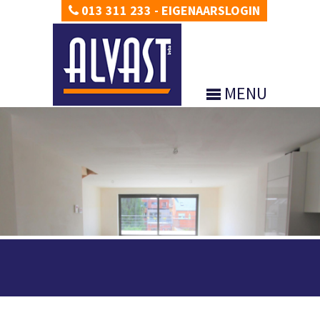
013 311 233
-
EIGENAARSLOGIN
MENU