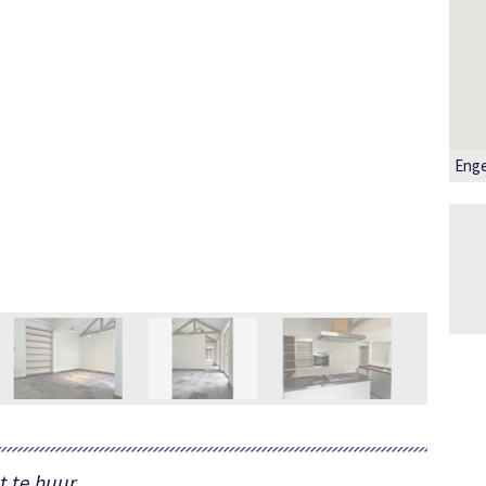
Enge
t te huur