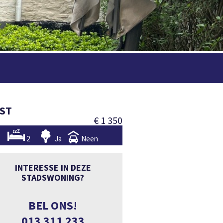
EST
€ 1 350
2
Ja
Neen
INTERESSE IN DEZE
STADSWONING?
BEL ONS!
013 311 233