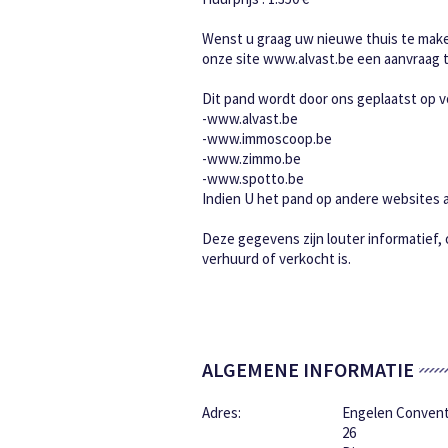
Wenst u graag uw nieuwe thuis te maken
onze site www.alvast.be een aanvraag t
Dit pand wordt door ons geplaatst op v
-www.alvast.be
-www.immoscoop.be
-www.zimmo.be
-www.spotto.be
Indien U het pand op andere websites aa
Deze gegevens zijn louter informatief,
verhuurd of verkocht is.
ALGEMENE INFORMATIE
Adres:
Engelen Convent
26