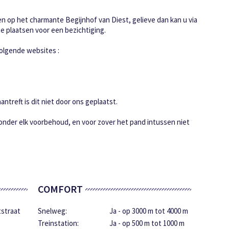
 op het charmante Begijnhof van Diest, gelieve dan kan u via
e plaatsen voor een bezichtiging.
olgende websites :
ntreft is dit niet door ons geplaatst.
 onder elk voorbehoud, en voor zover het pand intussen niet
COMFORT
straat
Snelweg:
Ja - op 3000 m tot 4000 m
Treinstation:
Ja - op 500 m tot 1000 m