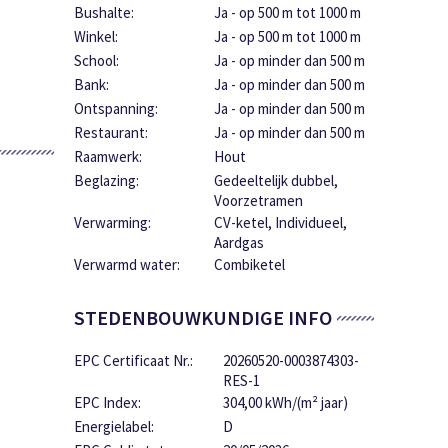
Bushalte:
Ja - op 500 m tot 1000 m
Winkel:
Ja - op 500 m tot 1000 m
School:
Ja - op minder dan 500 m
Bank:
Ja - op minder dan 500 m
Ontspanning:
Ja - op minder dan 500 m
Restaurant:
Ja - op minder dan 500 m
Raamwerk:
Hout
Beglazing:
Gedeeltelijk dubbel,
Voorzetramen
Verwarming:
CV-ketel, Individueel,
Aardgas
Verwarmd water:
Combiketel
STEDENBOUWKUNDIGE INFO
EPC Certificaat Nr.:
20260520-0003874303-
RES-1
EPC Index:
304,00 kWh/(m² jaar)
Energielabel:
D