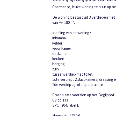
Charmante, leuke woning te huur op he
De woning bestaat uit 3 verdiepen met
van +/- 180m².
Indeling van de woning :
inkomhal
kelder
woonkamer
eetkamer
keuken
berging
tuin
tussenverdiep met toilet
1ste verdiep : 2 slaapkamers, dressing
2de verdiep : grote open ruimte
Staanplaats voorzien op het Begijnhof
CV op gas
EPC : 304, label D
Huurprijs : 1.350 €