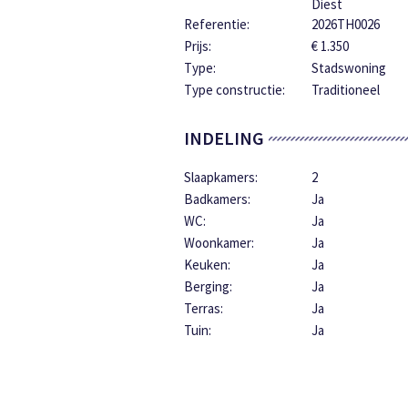
Diest
Referentie:
2026TH0026
Prijs:
€ 1.350
Type:
Stadswoning
Type constructie:
Traditioneel
INDELING
Slaapkamers:
2
Badkamers:
Ja
WC:
Ja
Woonkamer:
Ja
Keuken:
Ja
Berging:
Ja
Terras:
Ja
Tuin:
Ja