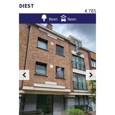
DIEST
€ 785
Neen
Neen
Foto 2/1