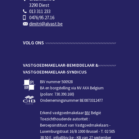
3290 Diest
013 311 233
0476/95.27.16
dimitri@alvast.be
VOLG ONS
VASTGOEDMAKELAAR-BEMIDDELAAR &
VASTGOEDMAKELAAR-SYNDICUS
BIV nummer 500928
BA en borgstelling via NV AXA Belgium
(polisnr. 730.390.160)
Ondernemingsnummer BE0873312477
Erkend vastgoedmakelaar
BIV
België
Toezichthoudende autoriteit :
Beroepsinstituut van Vastgoedmakelaars -
Luxemburgstraat 16/B 1000 Brussel - T. 02 505
38 50 E.
info@biv.be
-
KB van 27 september