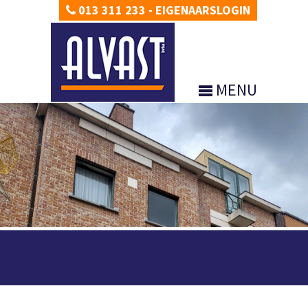
013 311 233
-
EIGENAARSLOGIN
MENU