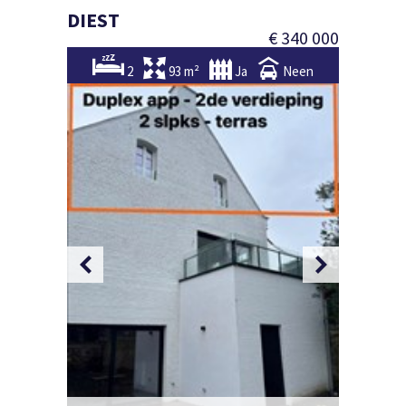
DIEST
€ 340 000
2
93 m²
Ja
Neen
Foto 2/12
Foto 3/1