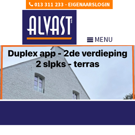
013 311 233
-
EIGENAARSLOGIN
MENU