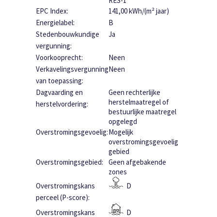
RES-1
EPC Index:
141,00 kWh/(m² jaar)
Energielabel:
B
Stedenbouwkundige
Ja
vergunning:
Voorkooprecht:
Neen
Verkavelingsvergunning
Neen
van toepassing:
Dagvaarding en
Geen rechterlijke
herstelmaatregel of
herstelvordering:
bestuurlijke maatregel
opgelegd
Overstromingsgevoelig:
Mogelijk
overstromingsgevoelig
gebied
Overstromingsgebied:
Geen afgebakende
zones
Overstromingskans
D
perceel (P-score):
Overstromingskans
D