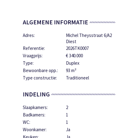
ALGEMENE INFORMATIE
Adres:
Michel Theysstraat 6/A2
Diest
Referentie:
2026TK0007
Vraagprijs:
€ 340.000
Type:
Duplex
Bewoonbare opp.:
93 m²
Type constructie:
Traditioneel
INDELING
Slaapkamers:
2
Badkamers:
1
WC:
1
Woonkamer:
Ja
Keuken:
Ja