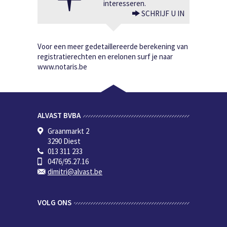
interesseren.
SCHRIJF U IN
Voor een meer gedetaillereerde berekening van
registratierechten en erelonen surf je naar
www.notaris.be
ALVAST BVBA
Graanmarkt 2
3290 Diest
013 311 233
0476/95.27.16
dimitri@alvast.be
VOLG ONS