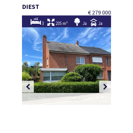
DIEST
€ 279 000
3
235 m²
Ja
Ja
Foto 3/1
Foto 2/19