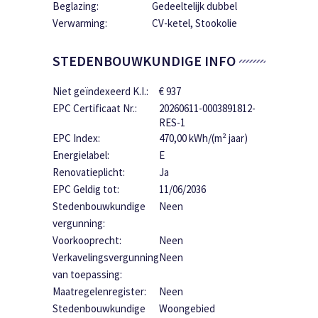
Beglazing:
Gedeeltelijk dubbel
Verwarming:
CV-ketel, Stookolie
STEDENBOUWKUNDIGE INFO
Niet geïndexeerd K.I.:
€ 937
EPC Certificaat Nr.:
20260611-0003891812-
RES-1
EPC Index:
470,00 kWh/(m² jaar)
Energielabel:
E
Renovatieplicht:
Ja
EPC Geldig tot:
11/06/2036
Stedenbouwkundige
Neen
vergunning:
Voorkooprecht:
Neen
Verkavelingsvergunning
Neen
van toepassing:
Maatregelenregister:
Neen
Stedenbouwkundige
Woongebied