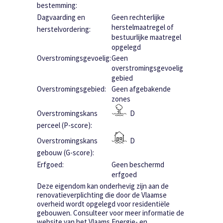
bestemming:
Dagvaarding en
Geen rechterlijke
herstelmaatregel of
herstelvordering:
bestuurlijke maatregel
opgelegd
Overstromingsgevoelig:
Geen
overstromingsgevoelig
gebied
Overstromingsgebied:
Geen afgebakende
zones
Overstromingskans
D
perceel (P-score):
Overstromingskans
D
gebouw (G-score):
Erfgoed:
Geen beschermd
erfgoed
Deze eigendom kan onderhevig zijn aan de
renovatieverplichting die door de Vlaamse
overheid wordt opgelegd voor residentiële
gebouwen. Consulteer voor meer informatie de
website van het Vlaams Energie- en