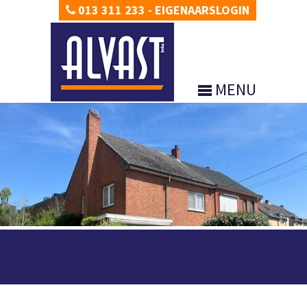
013 311 233
-
EIGENAARSLOGIN
MENU