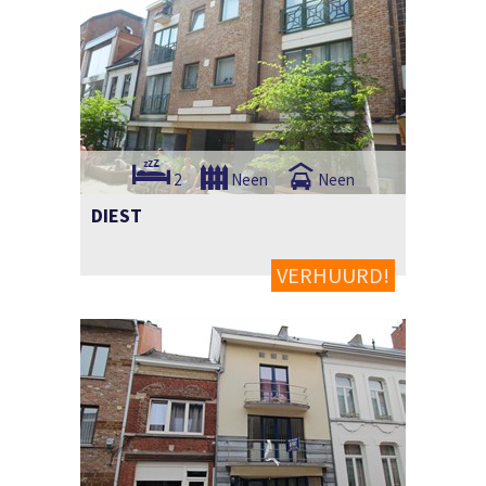
2
Neen
Neen
DIEST
VERHUURD!