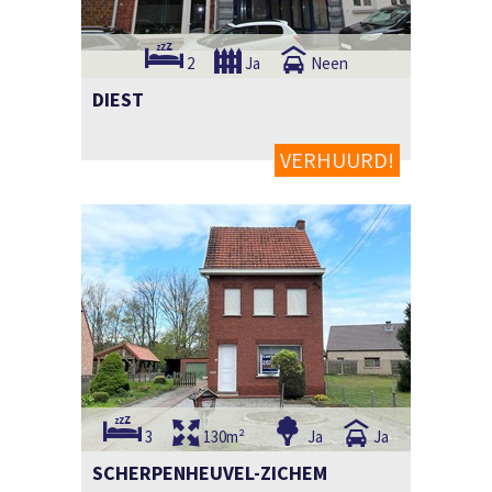
2
Ja
Neen
DIEST
VERHUURD!
3
130m²
Ja
Ja
SCHERPENHEUVEL-ZICHEM