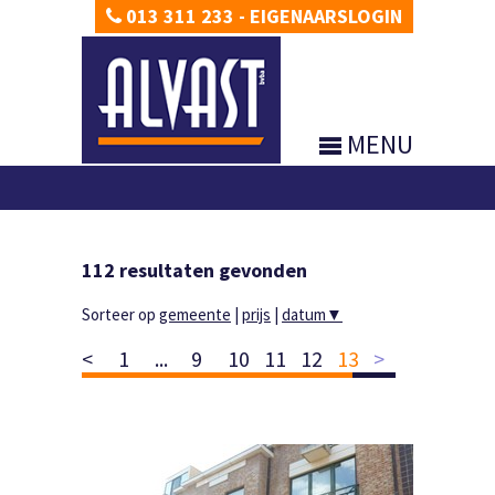
013 311 233
-
EIGENAARSLOGIN
MENU
112
resultaten gevonden
Sorteer op
gemeente
|
prijs
|
datum
▼
<
1
...
9
10
11
12
13
>